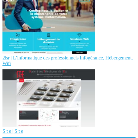
2isr | L’infor­mati­que des profes­sion­nels Infogérance, Hébergement,
Wifi
S t e | S t e