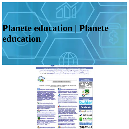
Planete education | Planete
education