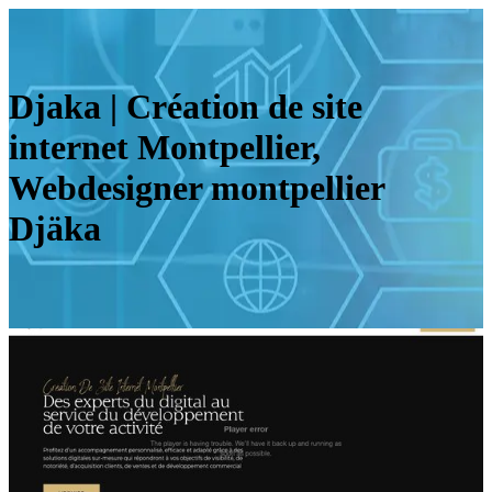
Djaka | Création de site
internet Montpellier,
Webdesigner montpellier
Djäka